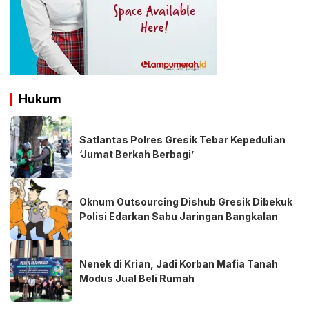
Hukum
Satlantas Polres Gresik Tebar Kepedulian
‘Jumat Berkah Berbagi’
Oknum Outsourcing Dishub Gresik Dibekuk
Polisi Edarkan Sabu Jaringan Bangkalan
Nenek di Krian, Jadi Korban Mafia Tanah
Modus Jual Beli Rumah