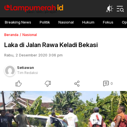
Breaking News
Politik
Nasional
Hukum
Fokus
Op
Beranda
Nasional
Laka di Jalan Rawa Keladi Bekasi
Rabu, 2 Desember 2020 3:06 pm
Setiawan
Tim Redaksi
0