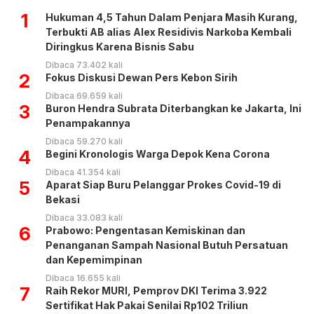
1
Hukuman 4,5 Tahun Dalam Penjara Masih Kurang,
Terbukti AB alias Alex Residivis Narkoba Kembali
Diringkus Karena Bisnis Sabu
Dibaca 73.402 kali
2
Fokus Diskusi Dewan Pers Kebon Sirih
Dibaca 69.659 kali
3
Buron Hendra Subrata Diterbangkan ke Jakarta, Ini
Penampakannya
Dibaca 59.270 kali
4
Begini Kronologis Warga Depok Kena Corona
Dibaca 41.354 kali
5
Aparat Siap Buru Pelanggar Prokes Covid-19 di
Bekasi
Dibaca 33.083 kali
6
Prabowo: Pengentasan Kemiskinan dan
Penanganan Sampah Nasional Butuh Persatuan
dan Kepemimpinan
Dibaca 16.655 kali
7
Raih Rekor MURI, Pemprov DKI Terima 3.922
Sertifikat Hak Pakai Senilai Rp102 Triliun