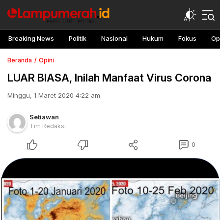
Breaking News
Politik
Nasional
Hukum
Fokus
Op
Beranda
Opini
LUAR BIASA, Inilah Manfaat Virus Corona
Minggu, 1 Maret 2020 4:22 am
Setiawan
Tim Redaksi
0