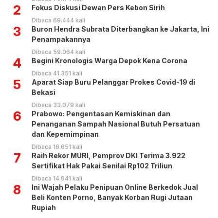
2
Fokus Diskusi Dewan Pers Kebon Sirih
Dibaca 69.444 kali
3
Buron Hendra Subrata Diterbangkan ke Jakarta, Ini
Penampakannya
Dibaca 59.064 kali
4
Begini Kronologis Warga Depok Kena Corona
Dibaca 41.351 kali
5
Aparat Siap Buru Pelanggar Prokes Covid-19 di
Bekasi
Dibaca 33.079 kali
6
Prabowo: Pengentasan Kemiskinan dan
Penanganan Sampah Nasional Butuh Persatuan
dan Kepemimpinan
Dibaca 16.651 kali
7
Raih Rekor MURI, Pemprov DKI Terima 3.922
Sertifikat Hak Pakai Senilai Rp102 Triliun
Dibaca 14.941 kali
8
Ini Wajah Pelaku Penipuan Online Berkedok Jual
Beli Konten Porno, Banyak Korban Rugi Jutaan
Rupiah