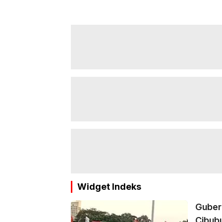
Widget Indeks
Guber
Cibub