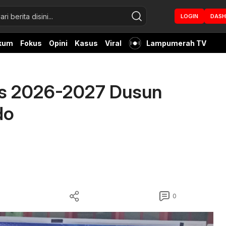
LOGIN
DAS
kum
Fokus
Opini
Kasus
Viral
Lampumerah TV
 2026-2027 Dusun
do
0