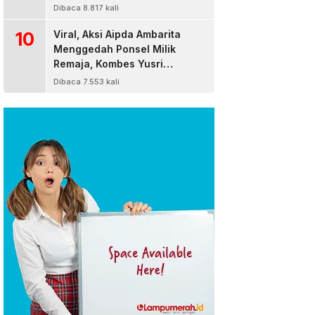
Dibaca 8.817 kali
10
Viral, Aksi Aipda Ambarita
Menggedah Ponsel Milik
Remaja, Kombes Yusri
Bereaksi
Dibaca 7.553 kali