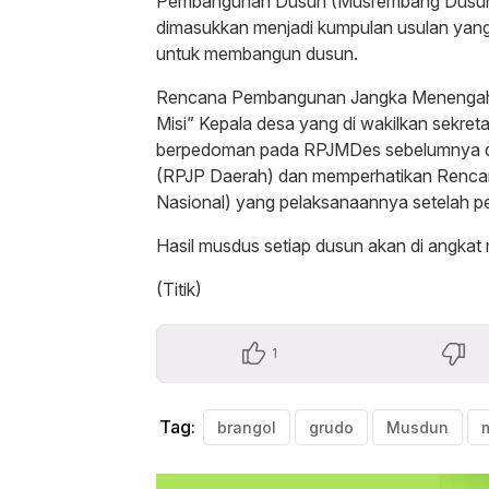
Pembangunan Dusun (Musrembang Dusun) u
dimasukkan menjadi kumpulan usulan ya
untuk membangun dusun.
Rencana Pembangunan Jangka Menengah D
Misi” Kepala desa yang di wakilkan sekre
berpedoman pada RPJMDes sebelumnya 
(RPJP Daerah) dan memperhatikan Renc
Nasional) yang pelaksanaannya setelah pe
Hasil musdus setiap dusun akan di an
(Titik)
1
Tag:
brangol
grudo
Musdun