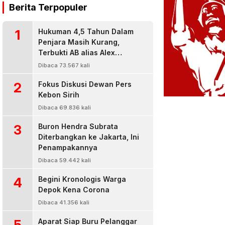
Berita Terpopuler
1
Hukuman 4,5 Tahun Dalam
Penjara Masih Kurang,
Terbukti AB alias Alex
Residivis Narkoba Kembali
Dibaca 73.567 kali
Diringkus Karena Bisnis Sabu
2
Fokus Diskusi Dewan Pers
Kebon Sirih
Dibaca 69.836 kali
3
Buron Hendra Subrata
Diterbangkan ke Jakarta, Ini
Penampakannya
Dibaca 59.442 kali
4
Begini Kronologis Warga
Depok Kena Corona
Dibaca 41.356 kali
5
Aparat Siap Buru Pelanggar