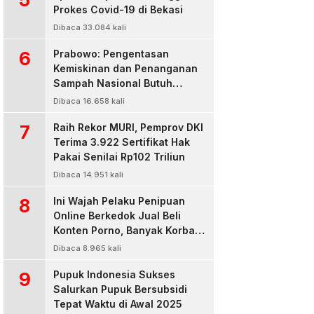
Prokes Covid-19 di Bekasi
Dibaca 33.084 kali
6
Prabowo: Pengentasan
Kemiskinan dan Penanganan
Sampah Nasional Butuh
Persatuan dan Kepemimpinan
Dibaca 16.658 kali
7
Raih Rekor MURI, Pemprov DKI
Terima 3.922 Sertifikat Hak
Pakai Senilai Rp102 Triliun
Dibaca 14.951 kali
8
Ini Wajah Pelaku Penipuan
Online Berkedok Jual Beli
Konten Porno, Banyak Korban
Rugi Jutaan Rupiah
Dibaca 8.965 kali
9
Pupuk Indonesia Sukses
Salurkan Pupuk Bersubsidi
Tepat Waktu di Awal 2025