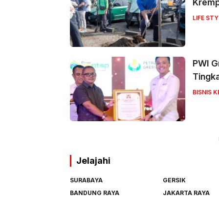
Krem
LIFE STY
PWI Gr
Tingk
BISNIS 
Jelajahi
SURABAYA
GERSIK
BANDUNG RAYA
JAKARTA RAYA