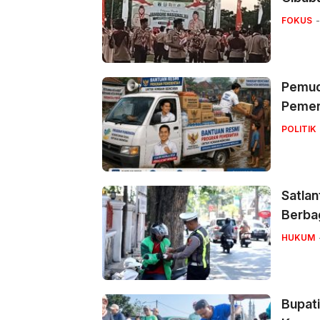
FOKUS
Pemuda
Pemer
POLITIK
Satlan
Berbag
HUKUM
Bupati