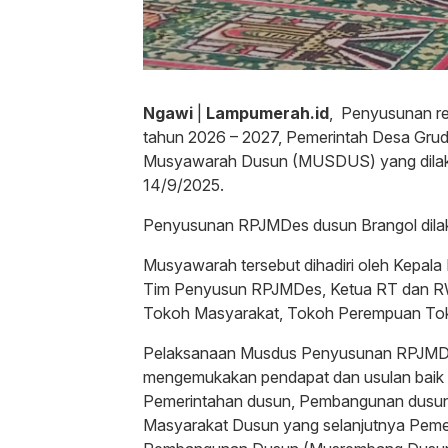
Ngawi
|
Lampumerah.id
, Penyusunan r
tahun 2026 – 2027, Pemerintah Desa Gru
Musyawarah Dusun (MUSDUS) yang dilaksan
14/9/2025.
Penyusunan RPJMDes dusun Brangol dila
Musyawarah tersebut dihadiri oleh Kepala 
Tim Penyusun RPJMDes, Ketua RT dan RW
Tokoh Masyarakat, Tokoh Perempuan To
Pelaksanaan Musdus Penyusunan RPJMDes 
mengemukakan pendapat dan usulan baik i
Pemerintahan dusun, Pembangunan dusu
Masyarakat Dusun yang selanjutnya Pem