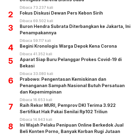
Dibaca 73.237 kali
2
Fokus Diskusi Dewan Pers Kebon Sirih
Dibaca 69.502 kali
3
Buron Hendra Subrata Diterbangkan ke Jakarta, Ini
Penampakannya
Dibaca 59.117 kali
4
Begini Kronologis Warga Depok Kena Corona
Dibaca 41.352 kali
5
Aparat Siap Buru Pelanggar Prokes Covid-19 di
Bekasi
Dibaca 33.080 kali
6
Prabowo: Pengentasan Kemiskinan dan
Penanganan Sampah Nasional Butuh Persatuan
dan Kepemimpinan
Dibaca 16.653 kali
7
Raih Rekor MURI, Pemprov DKI Terima 3.922
Sertifikat Hak Pakai Senilai Rp102 Triliun
Dibaca 14.943 kali
8
Ini Wajah Pelaku Penipuan Online Berkedok Jual
Beli Konten Porno, Banyak Korban Rugi Jutaan