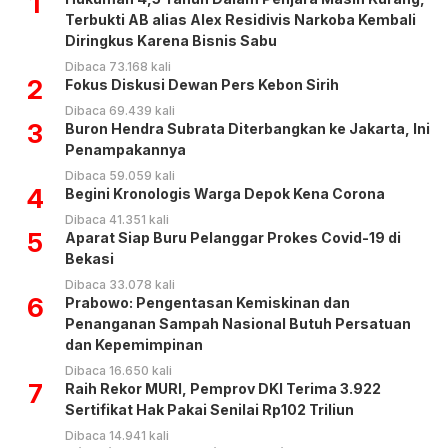
1
Terbukti AB alias Alex Residivis Narkoba Kembali
Diringkus Karena Bisnis Sabu
Dibaca 73.168 kali
2
Fokus Diskusi Dewan Pers Kebon Sirih
Dibaca 69.439 kali
3
Buron Hendra Subrata Diterbangkan ke Jakarta, Ini
Penampakannya
Dibaca 59.059 kali
4
Begini Kronologis Warga Depok Kena Corona
Dibaca 41.351 kali
5
Aparat Siap Buru Pelanggar Prokes Covid-19 di
Bekasi
Dibaca 33.078 kali
6
Prabowo: Pengentasan Kemiskinan dan
Penanganan Sampah Nasional Butuh Persatuan
dan Kepemimpinan
Dibaca 16.650 kali
7
Raih Rekor MURI, Pemprov DKI Terima 3.922
Sertifikat Hak Pakai Senilai Rp102 Triliun
Dibaca 14.941 kali