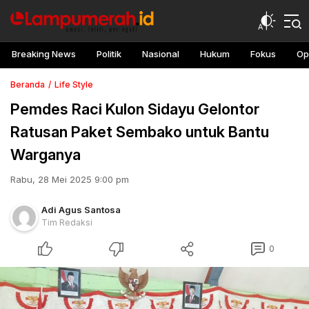
Breaking News
Politik
Nasional
Hukum
Fokus
Op
Beranda
Life Style
Pemdes Raci Kulon Sidayu Gelontor
Ratusan Paket Sembako untuk Bantu
Warganya
Rabu, 28 Mei 2025 9:00 pm
Adi Agus Santosa
Tim Redaksi
0