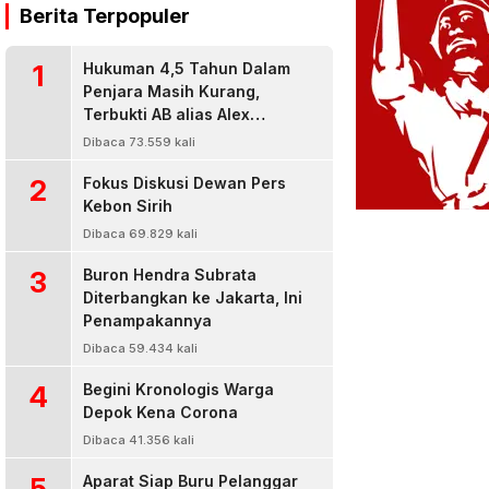
Berita Terpopuler
1
Hukuman 4,5 Tahun Dalam
Penjara Masih Kurang,
Terbukti AB alias Alex
Residivis Narkoba Kembali
Dibaca 73.559 kali
Diringkus Karena Bisnis Sabu
2
Fokus Diskusi Dewan Pers
Kebon Sirih
Dibaca 69.829 kali
3
Buron Hendra Subrata
Diterbangkan ke Jakarta, Ini
Penampakannya
Dibaca 59.434 kali
4
Begini Kronologis Warga
Depok Kena Corona
Dibaca 41.356 kali
5
Aparat Siap Buru Pelanggar