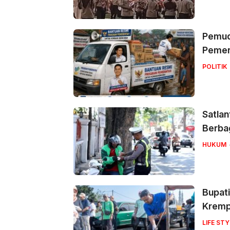
Pemuda
Pemer
POLITIK
Satlan
Berbag
HUKUM
Bupati
Krem
LIFE STY