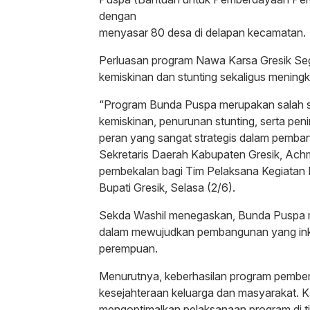
dengan
menyasar 80 desa di delapan kecamatan.
Perluasan program Nawa Karsa Gresik Se
kemiskinan dan stunting sekaligus meningka
“Program Bunda Puspa merupakan salah s
kemiskinan, penurunan stunting, serta pen
peran yang sangat strategis dalam pemb
Sekretaris Daerah Kabupaten Gresik, Ach
pembekalan bagi Tim Pelaksana Kegiatan 
Bupati Gresik, Selasa (2/6).
Sekda Washil menegaskan, Bunda Puspa me
dalam mewujudkan pembangunan yang inklu
perempuan.
Menurutnya, keberhasilan program pembe
kesejahteraan keluarga dan masyarakat. K
mengoptimalkan pelaksanaan program di ti