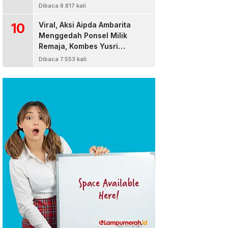
Dibaca 8.817 kali
10
Viral, Aksi Aipda Ambarita
Menggedah Ponsel Milik
Remaja, Kombes Yusri
Bereaksi
Dibaca 7.553 kali