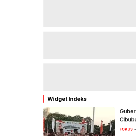
Widget Indeks
Guber
Cibub
FOKUS