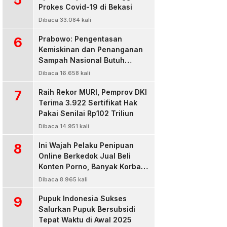
Prokes Covid-19 di Bekasi
Dibaca 33.084 kali
6
Prabowo: Pengentasan
Kemiskinan dan Penanganan
Sampah Nasional Butuh
Persatuan dan Kepemimpinan
Dibaca 16.658 kali
7
Raih Rekor MURI, Pemprov DKI
Terima 3.922 Sertifikat Hak
Pakai Senilai Rp102 Triliun
Dibaca 14.951 kali
8
Ini Wajah Pelaku Penipuan
Online Berkedok Jual Beli
Konten Porno, Banyak Korban
Rugi Jutaan Rupiah
Dibaca 8.965 kali
9
Pupuk Indonesia Sukses
Salurkan Pupuk Bersubsidi
Tepat Waktu di Awal 2025