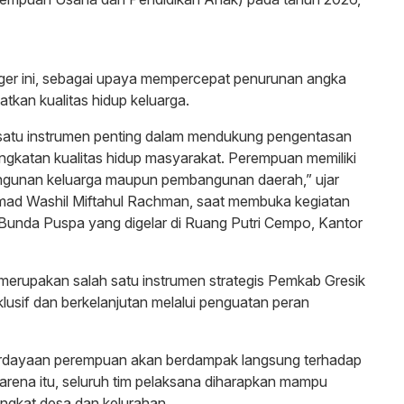
ger ini, sebagai upaya mempercepat penurunan angka
tkan kualitas hidup keluarga.
atu instrumen penting dalam mendukung pengentasan
ingkatan kualitas hidup masyarakat. Perempuan memiliki
angunan keluarga maupun pembangunan daerah,” ujar
mad Washil Miftahul Rachman, saat membuka kegiatan
Bunda Puspa yang digelar di Ruang Putri Cempo, Kantor
rupakan salah satu instrumen strategis Pemkab Gresik
sif dan berkelanjutan melalui penguatan peran
rdayaan perempuan akan berdampak langsung terhadap
arena itu, seluruh tim pelaksana diharapkan mampu
ngkat desa dan kelurahan.