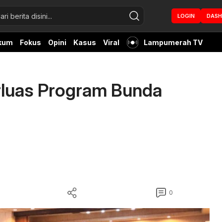
LOGIN
DAS
kum
Fokus
Opini
Kasus
Viral
Lampumerah TV
rluas Program Bunda
0