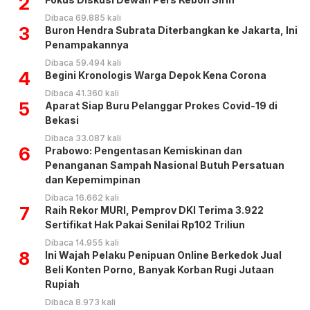
2
Dibaca 69.885 kali
3
Buron Hendra Subrata Diterbangkan ke Jakarta, Ini
Penampakannya
Dibaca 59.494 kali
4
Begini Kronologis Warga Depok Kena Corona
Dibaca 41.360 kali
5
Aparat Siap Buru Pelanggar Prokes Covid-19 di
Bekasi
Dibaca 33.087 kali
6
Prabowo: Pengentasan Kemiskinan dan
Penanganan Sampah Nasional Butuh Persatuan
dan Kepemimpinan
Dibaca 16.662 kali
7
Raih Rekor MURI, Pemprov DKI Terima 3.922
Sertifikat Hak Pakai Senilai Rp102 Triliun
Dibaca 14.955 kali
8
Ini Wajah Pelaku Penipuan Online Berkedok Jual
Beli Konten Porno, Banyak Korban Rugi Jutaan
Rupiah
Dibaca 8.973 kali