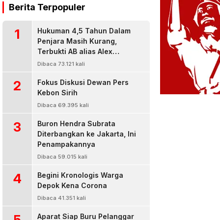
Berita Terpopuler
1
Hukuman 4,5 Tahun Dalam
Penjara Masih Kurang,
Terbukti AB alias Alex
Residivis Narkoba Kembali
Dibaca 73.121 kali
Diringkus Karena Bisnis Sabu
2
Fokus Diskusi Dewan Pers
Kebon Sirih
Dibaca 69.395 kali
3
Buron Hendra Subrata
Diterbangkan ke Jakarta, Ini
Penampakannya
Dibaca 59.015 kali
4
Begini Kronologis Warga
Depok Kena Corona
Dibaca 41.351 kali
5
Aparat Siap Buru Pelanggar