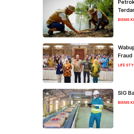
Petrok
Terda
BISNIS 
Wabup
Fraud
LIFE STY
SIG Ba
BISNIS 