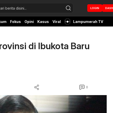
LOGIN
DAS
kum
Fokus
Opini
Kasus
Viral
Lampumerah TV
ovinsi di Ibukota Baru
0