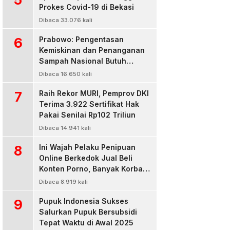
Prokes Covid-19 di Bekasi
Dibaca 33.076 kali
6
Prabowo: Pengentasan
Kemiskinan dan Penanganan
Sampah Nasional Butuh
Persatuan dan Kepemimpinan
Dibaca 16.650 kali
7
Raih Rekor MURI, Pemprov DKI
Terima 3.922 Sertifikat Hak
Pakai Senilai Rp102 Triliun
Dibaca 14.941 kali
8
Ini Wajah Pelaku Penipuan
Online Berkedok Jual Beli
Konten Porno, Banyak Korban
Rugi Jutaan Rupiah
Dibaca 8.919 kali
9
Pupuk Indonesia Sukses
Salurkan Pupuk Bersubsidi
Tepat Waktu di Awal 2025