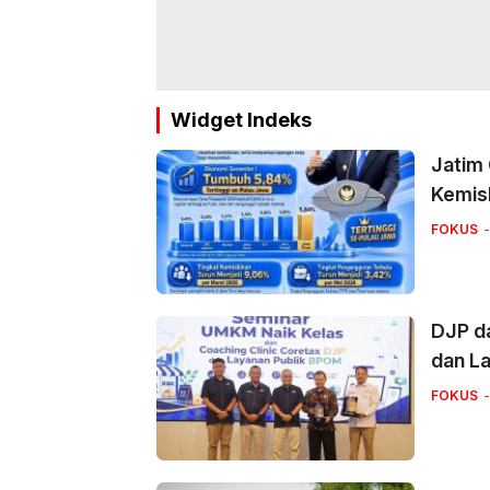
Widget Indeks
Jatim
Kemis
FOKUS
DJP d
dan La
FOKUS