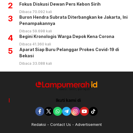
2
Fokus Diskusi Dewan Pers Kebon Sirih
Dibaca 70.092 kali
3
Buron Hendra Subrata Diterbangkan ke Jakarta, Ini
Penampakannya
Dibaca 59.698 kali
4
Begini Kronologis Warga Depok Kena Corona
Dibaca 41.360 kali
5
Aparat Siap Buru Pelanggar Prokes Covid-19 di
Bekasi
Dibaca 33.088 kali
Ikuti kami di
Redaksi
Contact Us
Advertisement