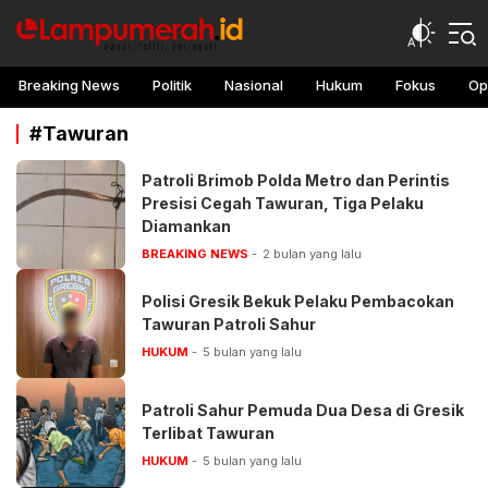
lampu merah
Awasi, teliti, peringati
Breaking News
Politik
Nasional
Hukum
Fokus
Op
#Tawuran
Patroli Brimob Polda Metro dan Perintis
Presisi Cegah Tawuran, Tiga Pelaku
Diamankan
BREAKING NEWS
2 bulan yang lalu
Polisi Gresik Bekuk Pelaku Pembacokan
Tawuran Patroli Sahur
HUKUM
5 bulan yang lalu
Patroli Sahur Pemuda Dua Desa di Gresik
Terlibat Tawuran
HUKUM
5 bulan yang lalu