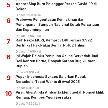
5
Aparat Siap Buru Pelanggar Prokes Covid-19 di
Bekasi
Dibaca 33.084 kali
6
Prabowo: Pengentasan Kemiskinan dan
Penanganan Sampah Nasional Butuh Persatuan
dan Kepemimpinan
Dibaca 16.657 kali
7
Raih Rekor MURI, Pemprov DKI Terima 3.922
Sertifikat Hak Pakai Senilai Rp102 Triliun
Dibaca 14.950 kali
8
Ini Wajah Pelaku Penipuan Online Berkedok Jual
Beli Konten Porno, Banyak Korban Rugi Jutaan
Rupiah
Dibaca 8.961 kali
9
Pupuk Indonesia Sukses Salurkan Pupuk
Bersubsidi Tepat Waktu di Awal 2025
Dibaca 8.817 kali
10
Viral, Aksi Aipda Ambarita Menggedah Ponsel Milik
Remaja, Kombes Yusri Bereaksi
Dibaca 7.550 kali