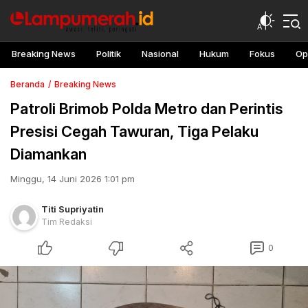
Breaking News
Politik
Nasional
Hukum
Fokus
Op
Beranda
Breaking News
Patroli Brimob Polda Metro dan Perintis
Presisi Cegah Tawuran, Tiga Pelaku
Diamankan
Minggu, 14 Juni 2026 1:01 pm
Titi Supriyatin
Tim Redaksi
0