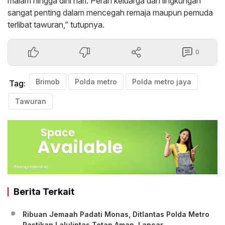
malam hingga dini hari. Peran keluarga dan lingkungan
sangat penting dalam mencegah remaja maupun pemuda
terlibat tawuran,” tutupnya.
0
Brimob
Polda metro
Polda metro jaya
Tag:
Tawuran
Berita Terkait
Ribuan Jemaah Padati Monas, Ditlantas Polda Metro
Pastikan Lalulintas Tetap Aman, Lancar