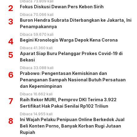
Dibaca 73.809 kali
2
Fokus Diskusi Dewan Pers Kebon Sirih
Dibaca 70.066 kali
3
Buron Hendra Subrata Diterbangkan ke Jakarta, Ini
Penampakannya
Dibaca 59.670 kali
4
Begini Kronologis Warga Depok Kena Corona
Dibaca 41.360 kali
5
Aparat Siap Buru Pelanggar Prokes Covid-19 di
Bekasi
Dibaca 33.088 kali
6
Prabowo: Pengentasan Kemiskinan dan
Penanganan Sampah Nasional Butuh Persatuan
dan Kepemimpinan
Dibaca 16.662 kali
7
Raih Rekor MURI, Pemprov DKI Terima 3.922
Sertifikat Hak Pakai Senilai Rp102 Triliun
Dibaca 14.955 kali
8
Ini Wajah Pelaku Penipuan Online Berkedok Jual
Beli Konten Porno, Banyak Korban Rugi Jutaan
Rupiah