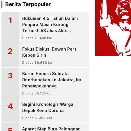
Berita Terpopuler
1
Hukuman 4,5 Tahun Dalam
Penjara Masih Kurang,
Terbukti AB alias Alex
Residivis Narkoba Kembali
Dibaca 73.408 kali
Diringkus Karena Bisnis Sabu
2
Fokus Diskusi Dewan Pers
Kebon Sirih
Dibaca 69.666 kali
3
Buron Hendra Subrata
Diterbangkan ke Jakarta, Ini
Penampakannya
Dibaca 59.275 kali
4
Begini Kronologis Warga
Depok Kena Corona
Dibaca 41.354 kali
5
Aparat Siap Buru Pelanggar