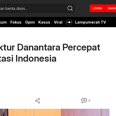
LOGIN
DAS
kum
Fokus
Opini
Kasus
Viral
Lampumerah TV
ktur Danantara Percepat
asi Indonesia
0