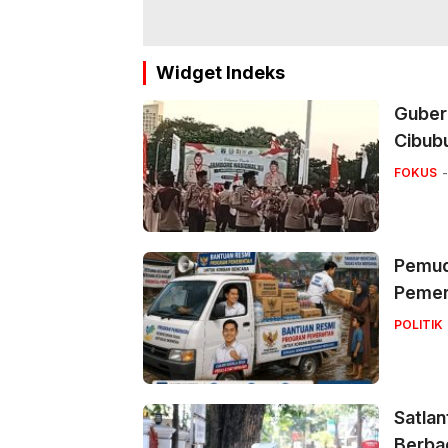
Widget Indeks
Guber
Cibub
FOKUS
Pemuda
Pemer
POLITIK
Satlan
Berbag