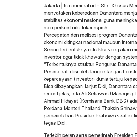
Jakarta | lampumerah.id – Staf Khusus Men
menyatakan keberadaan Danantara menja
stabilitas ekonomi nasional guna meningk
memperkuat nilai tukar rupiah.
Percepatan dan realisasi program Dananta
ekonomi ditingkat nasional maupun interna
Seiring terbentuknya struktur yang akan men
investor agar tidak khawatir dengan syste
“Terbentuknya struktur Pengurus Dananta
Penasehat, diisi oleh tangan tangan berin
kepercayaan (investor) dunia tertuju kepada
Bisa dibayangkan, lanjut Didi, Danantara 
record jelas, ada Ali Setiawan (Managing
Ahmad Hidayat (Komisaris Bank DBS) ada 
Perdana Menteri Thailand Thaksin Shinawat
pemerintahan Presiden Prabowo saat ini ti
tegas Didi.
Terlebih peran serta pemerintah Presiden