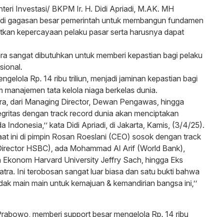
teri Investasi/ BKPM Ir. H. Didi Apriadi, M.AK. MH
di gagasan besar pemerintah untuk membangun fundamen
atkan kepercayaan pelaku pasar serta harusnya dapat
ra sangat dibutuhkan untuk memberi kepastian bagi pelaku
sional.
gelola Rp. 14 ribu triliun, menjadi jaminan kepastian bagi
m manajemen tata kelola niaga berkelas dunia.
ra, dari Managing Director, Dewan Pengawas, hingga
tegritas dengan track record dunia akan menciptakan
 Indonesia,’’ kata Didi Apriadi, di Jakarta, Kamis, (3/4/25).
saat ini di pimpin Rosan Roeslani (CEO) sosok dengan track
 Director HSBC), ada Mohammad Al Arif (World Bank),
Ekonom Harvard University Jeffry Sach, hingga Eks
ra. Ini terobosan sangat luar biasa dan satu bukti bahwa
dak main main untuk kemajuan & kemandirian bangsa ini,’’
 Prabowo, memberi support besar mengelola Rp. 14 ribu