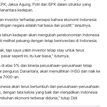
KPK, Jaksa Agung, Polri dan BPK dalam struktur yang
Danantara kedepan.
n investor terhadap persepsi bahwa ekonomi Indonesia
ntingan negara adalah hal biasa dan positif,” lanjutnya.
iga tahun kedepan akan mengubah perekonomian Indonesia
i melihat peluang dengan tetap berinvestasi di Indonesia.
k, tapi saya yakin investor tetap stay untuk terus
sar seperti ini, itu luar biasa,” tuturnya.
 di atas 5% dan kinerja perusahaan-perusahaan tetap
tur pengurus Danantara, akan memulihkan IHSG dan naik ke
ka 7000-an.
donesia akan terus bertumbuh dan perusahaan-perusahaan
, dengan tata kelola yang baik dan menjadikan Indonesia
mbuhan ekonomi terbesar didunia,” tutup Didi