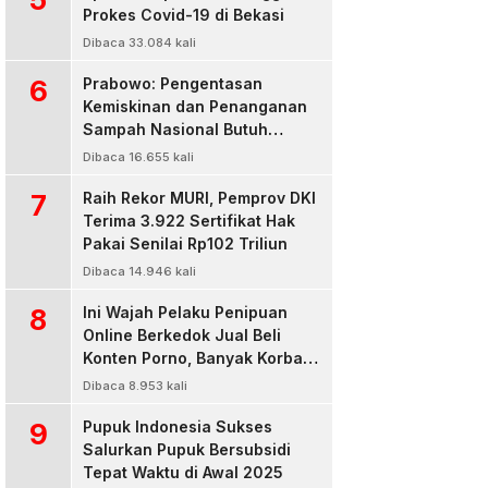
Prokes Covid-19 di Bekasi
Dibaca 33.084 kali
6
Prabowo: Pengentasan
Kemiskinan dan Penanganan
Sampah Nasional Butuh
Persatuan dan Kepemimpinan
Dibaca 16.655 kali
7
Raih Rekor MURI, Pemprov DKI
Terima 3.922 Sertifikat Hak
Pakai Senilai Rp102 Triliun
Dibaca 14.946 kali
8
Ini Wajah Pelaku Penipuan
Online Berkedok Jual Beli
Konten Porno, Banyak Korban
Rugi Jutaan Rupiah
Dibaca 8.953 kali
9
Pupuk Indonesia Sukses
Salurkan Pupuk Bersubsidi
Tepat Waktu di Awal 2025