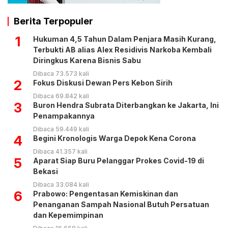
Berita Terpopuler
1
Hukuman 4,5 Tahun Dalam Penjara Masih Kurang,
Terbukti AB alias Alex Residivis Narkoba Kembali
Diringkus Karena Bisnis Sabu
Dibaca 73.573 kali
2
Fokus Diskusi Dewan Pers Kebon Sirih
Dibaca 69.842 kali
3
Buron Hendra Subrata Diterbangkan ke Jakarta, Ini
Penampakannya
Dibaca 59.449 kali
4
Begini Kronologis Warga Depok Kena Corona
Dibaca 41.357 kali
5
Aparat Siap Buru Pelanggar Prokes Covid-19 di
Bekasi
Dibaca 33.084 kali
6
Prabowo: Pengentasan Kemiskinan dan
Penanganan Sampah Nasional Butuh Persatuan
dan Kepemimpinan