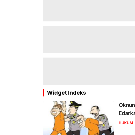
Widget Indeks
Oknum 
Edark
HUKUM