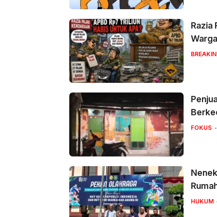
‎Razia
Warga
BREAKI
Penjua
Berke
FOKUS
Nenek 
Ruma
HUKUM