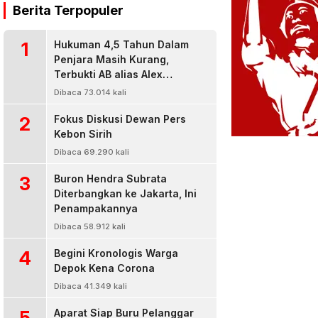
Berita Terpopuler
1
Hukuman 4,5 Tahun Dalam
Penjara Masih Kurang,
Terbukti AB alias Alex
Residivis Narkoba Kembali
Dibaca 73.014 kali
Diringkus Karena Bisnis Sabu
2
Fokus Diskusi Dewan Pers
Kebon Sirih
Dibaca 69.290 kali
3
Buron Hendra Subrata
Diterbangkan ke Jakarta, Ini
Penampakannya
Dibaca 58.912 kali
4
Begini Kronologis Warga
Depok Kena Corona
Dibaca 41.349 kali
5
Aparat Siap Buru Pelanggar