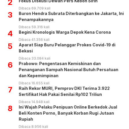
2
Fokus Diskusi Dewan Pers Kebon Sirih
Dibaca 69.709 kali
3
Buron Hendra Subrata Diterbangkan ke Jakarta, Ini
Penampakannya
Dibaca 59.316 kali
4
Begini Kronologis Warga Depok Kena Corona
Dibaca 41.356 kali
5
Aparat Siap Buru Pelanggar Prokes Covid-19 di
Bekasi
Dibaca 33.084 kali
6
Prabowo: Pengentasan Kemiskinan dan
Penanganan Sampah Nasional Butuh Persatuan
dan Kepemimpinan
Dibaca 16.655 kali
7
Raih Rekor MURI, Pemprov DKI Terima 3.922
Sertifikat Hak Pakai Senilai Rp102 Triliun
Dibaca 14.948 kali
8
Ini Wajah Pelaku Penipuan Online Berkedok Jual
Beli Konten Porno, Banyak Korban Rugi Jutaan
Rupiah
Dibaca 8.956 kali