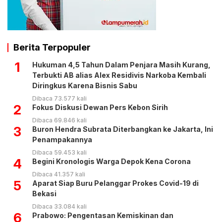
Berita Terpopuler
1
Hukuman 4,5 Tahun Dalam Penjara Masih Kurang,
Terbukti AB alias Alex Residivis Narkoba Kembali
Diringkus Karena Bisnis Sabu
Dibaca 73.577 kali
2
Fokus Diskusi Dewan Pers Kebon Sirih
Dibaca 69.846 kali
3
Buron Hendra Subrata Diterbangkan ke Jakarta, Ini
Penampakannya
Dibaca 59.453 kali
4
Begini Kronologis Warga Depok Kena Corona
Dibaca 41.357 kali
5
Aparat Siap Buru Pelanggar Prokes Covid-19 di
Bekasi
Dibaca 33.084 kali
6
Prabowo: Pengentasan Kemiskinan dan