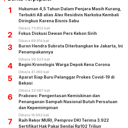
1
Hukuman 4,5 Tahun Dalam Penjara Masih Kurang,
Terbukti AB alias Alex Residivis Narkoba Kembali
Diringkus Karena Bisnis Sabu
Dibaca 73.652 kali
2
Fokus Diskusi Dewan Pers Kebon Sirih
Dibaca 69.914 kali
3
Buron Hendra Subrata Diterbangkan ke Jakarta, Ini
Penampakannya
Dibaca 59.523 kali
4
Begini Kronologis Warga Depok Kena Corona
Dibaca 41.360 kali
5
Aparat Siap Buru Pelanggar Prokes Covid-19 di
Bekasi
Dibaca 33.087 kali
6
Prabowo: Pengentasan Kemiskinan dan
Penanganan Sampah Nasional Butuh Persatuan
dan Kepemimpinan
Dibaca 16.662 kali
7
Raih Rekor MURI, Pemprov DKI Terima 3.922
Sertifikat Hak Pakai Senilai Rp102 Triliun