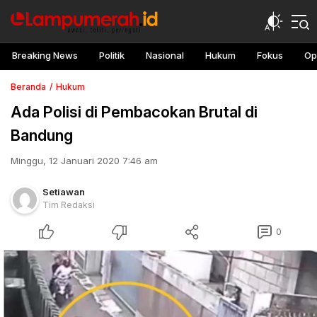
Breaking News
Politik
Nasional
Hukum
Fokus
Op
Beranda
Hukum
Ada Polisi di Pembacokan Brutal di
Bandung
Minggu, 12 Januari 2020 7:46 am
Setiawan
Tim Redaksi
0