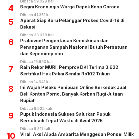
Dibaca 59.028 kali
4
Begini Kronologis Warga Depok Kena Corona
Dibaca 41.351 kali
5
Aparat Siap Buru Pelanggar Prokes Covid-19 di
Bekasi
Dibaca 33.078 kali
6
Prabowo: Pengentasan Kemiskinan dan
Penanganan Sampah Nasional Butuh Persatuan
dan Kepemimpinan
Dibaca 16.650 kali
7
Raih Rekor MURI, Pemprov DKI Terima 3.922
Sertifikat Hak Pakai Senilai Rp102 Triliun
Dibaca 14.941 kali
8
Ini Wajah Pelaku Penipuan Online Berkedok Jual
Beli Konten Porno, Banyak Korban Rugi Jutaan
Rupiah
Dibaca 8.922 kali
9
Pupuk Indonesia Sukses Salurkan Pupuk
Bersubsidi Tepat Waktu di Awal 2025
Dibaca 8.811 kali
10
Viral, Aksi Aipda Ambarita Menggedah Ponsel Milik