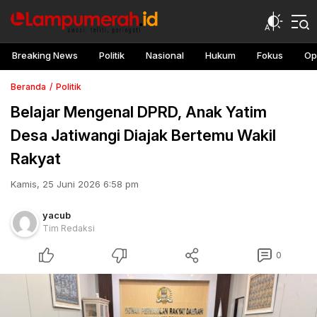
Breaking News
Politik
Nasional
Hukum
Fokus
Op
Beranda
Politik
‎Belajar Mengenal DPRD, Anak Yatim
Desa Jatiwangi Diajak Bertemu Wakil
Rakyat
Kamis, 25 Juni 2026 6:58 pm
yacub
Tim Redaksi
0