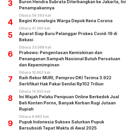
3
Buron Hendra Subrata Diterbangkan ke Jakarta, Ini
Penampakannya
Dibaca 59.593 kali
4
Begini Kronologis Warga Depok Kena Corona
Dibaca 41.360 kali
5
Aparat Siap Buru Pelanggar Prokes Covid-19 di
Bekasi
Dibaca 33.088 kali
6
Prabowo: Pengentasan Kemiskinan dan
Penanganan Sampah Nasional Butuh Persatuan
dan Kepemimpinan
Dibaca 16.662 kali
7
Raih Rekor MURI, Pemprov DKI Terima 3.922
Sertifikat Hak Pakai Senilai Rp102 Triliun
Dibaca 14.955 kali
8
Ini Wajah Pelaku Penipuan Online Berkedok Jual
Beli Konten Porno, Banyak Korban Rugi Jutaan
Rupiah
Dibaca 8.980 kali
9
Pupuk Indonesia Sukses Salurkan Pupuk
Bersubsidi Tepat Waktu di Awal 2025