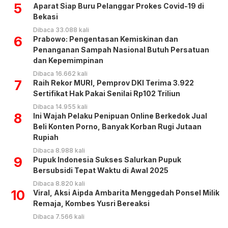
5
Aparat Siap Buru Pelanggar Prokes Covid-19 di
Bekasi
Dibaca 33.088 kali
6
Prabowo: Pengentasan Kemiskinan dan
Penanganan Sampah Nasional Butuh Persatuan
dan Kepemimpinan
Dibaca 16.662 kali
7
Raih Rekor MURI, Pemprov DKI Terima 3.922
Sertifikat Hak Pakai Senilai Rp102 Triliun
Dibaca 14.955 kali
8
Ini Wajah Pelaku Penipuan Online Berkedok Jual
Beli Konten Porno, Banyak Korban Rugi Jutaan
Rupiah
Dibaca 8.988 kali
9
Pupuk Indonesia Sukses Salurkan Pupuk
Bersubsidi Tepat Waktu di Awal 2025
Dibaca 8.820 kali
10
Viral, Aksi Aipda Ambarita Menggedah Ponsel Milik
Remaja, Kombes Yusri Bereaksi
Dibaca 7.566 kali