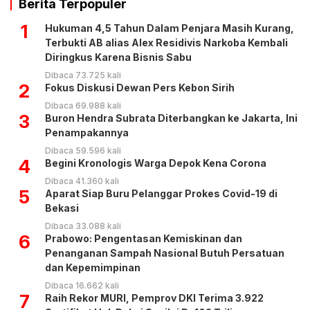
Berita Terpopuler
1
Hukuman 4,5 Tahun Dalam Penjara Masih Kurang,
Terbukti AB alias Alex Residivis Narkoba Kembali
Diringkus Karena Bisnis Sabu
Dibaca 73.725 kali
2
Fokus Diskusi Dewan Pers Kebon Sirih
Dibaca 69.988 kali
3
Buron Hendra Subrata Diterbangkan ke Jakarta, Ini
Penampakannya
Dibaca 59.596 kali
4
Begini Kronologis Warga Depok Kena Corona
Dibaca 41.360 kali
5
Aparat Siap Buru Pelanggar Prokes Covid-19 di
Bekasi
Dibaca 33.088 kali
6
Prabowo: Pengentasan Kemiskinan dan
Penanganan Sampah Nasional Butuh Persatuan
dan Kepemimpinan
Dibaca 16.662 kali
7
Raih Rekor MURI, Pemprov DKI Terima 3.922