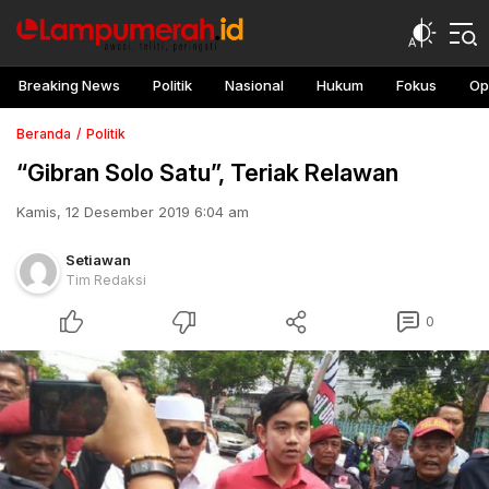
Breaking News
Politik
Nasional
Hukum
Fokus
Op
Beranda
Politik
“Gibran Solo Satu”, Teriak Relawan
Kamis, 12 Desember 2019 6:04 am
Setiawan
Tim Redaksi
0