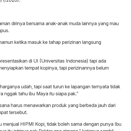
aman dirinya bersama anak-anak muda lainnya yang mau
pus.
namun ketika masuk ke tahap perizinan langsung
sentasikan di UI (Universitas Indonesia) tapi ada
enyiapkan tempat kopinya, tapi perizinannya belum
 harganya udah, tapi saat turun ke lapangan ternyata tidak
ya nggak tahu ibu Maya itu siapa pak.”
i sana harus menawarkan produk yang berbeda jauh dari
mpat tersebut.
au menjual HIPMI Kopi, tidak boleh sama dengan punya Ibu
itu istrinya pak Rektor apa gimana,” katanya sambil