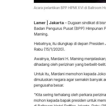
Acara pelantikan BPP HIPMI XVI di Ballroom Ho
Lamer | Jakarta
– Dugaan sindikat di bis
Badan Pengurus Pusat (BPP) Himpunan P
Maming.
Hebatnya, itu diungkap di depan Presiden 
Rabu (15/1/2020).
Awalnya, Mardani H. Maming menjelaskan,
dihadang oleh perizinan yang berbelit-belit
Untuk itu, Mardani memohon kepada Jokowi
dimuluskan negara agar semakin banyak 
pengusaha besar.
“Kita sering terhalang oleh perkara perizin
mohon kepada bapak presiden untuk membe
di Ballroom Hotel Raffles Jakarta, Rabu (1