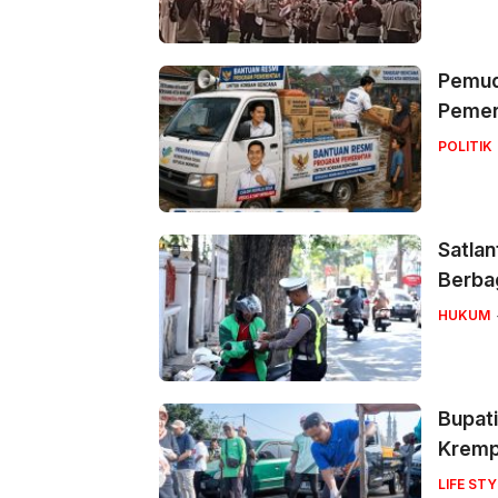
Pemuda
Pemer
POLITIK
Satlan
Berbag
HUKUM
Bupati
Krem
LIFE STY