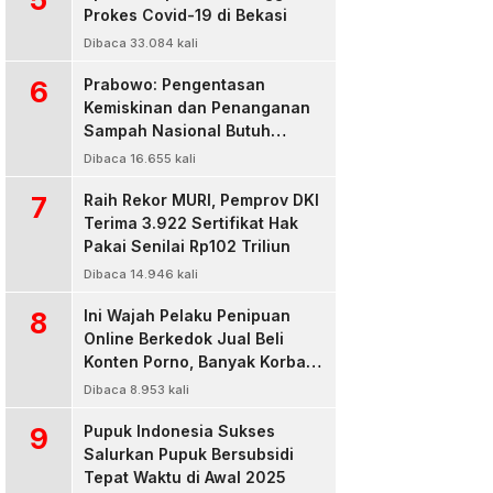
Prokes Covid-19 di Bekasi
Dibaca 33.084 kali
6
Prabowo: Pengentasan
Kemiskinan dan Penanganan
Sampah Nasional Butuh
Persatuan dan Kepemimpinan
Dibaca 16.655 kali
7
Raih Rekor MURI, Pemprov DKI
Terima 3.922 Sertifikat Hak
Pakai Senilai Rp102 Triliun
Dibaca 14.946 kali
8
Ini Wajah Pelaku Penipuan
Online Berkedok Jual Beli
Konten Porno, Banyak Korban
Rugi Jutaan Rupiah
Dibaca 8.953 kali
9
Pupuk Indonesia Sukses
Salurkan Pupuk Bersubsidi
Tepat Waktu di Awal 2025