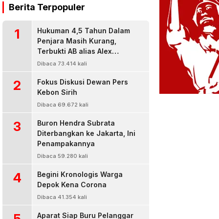
Berita Terpopuler
1
Hukuman 4,5 Tahun Dalam
Penjara Masih Kurang,
Terbukti AB alias Alex
Residivis Narkoba Kembali
Dibaca 73.414 kali
Diringkus Karena Bisnis Sabu
2
Fokus Diskusi Dewan Pers
Kebon Sirih
Dibaca 69.672 kali
3
Buron Hendra Subrata
Diterbangkan ke Jakarta, Ini
Penampakannya
Dibaca 59.280 kali
4
Begini Kronologis Warga
Depok Kena Corona
Dibaca 41.354 kali
5
Aparat Siap Buru Pelanggar