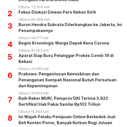
Dibaca 73.305 kali
2
Fokus Diskusi Dewan Pers Kebon Sirih
Dibaca 69.568 kali
3
Buron Hendra Subrata Diterbangkan ke Jakarta, Ini
Penampakannya
Dibaca 59.177 kali
4
Begini Kronologis Warga Depok Kena Corona
Dibaca 41.353 kali
5
Aparat Siap Buru Pelanggar Prokes Covid-19 di
Bekasi
Dibaca 33.081 kali
6
Prabowo: Pengentasan Kemiskinan dan
Penanganan Sampah Nasional Butuh Persatuan
dan Kepemimpinan
Dibaca 16.654 kali
7
Raih Rekor MURI, Pemprov DKI Terima 3.922
Sertifikat Hak Pakai Senilai Rp102 Triliun
Dibaca 14.944 kali
8
Ini Wajah Pelaku Penipuan Online Berkedok Jual
Beli Konten Porno, Banyak Korban Rugi Jutaan