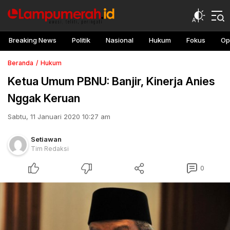
Breaking News
Politik
Nasional
Hukum
Fokus
Op
Beranda
Hukum
Ketua Umum PBNU: Banjir, Kinerja Anies
Nggak Keruan
Sabtu, 11 Januari 2020 10:27 am
Setiawan
Tim Redaksi
0