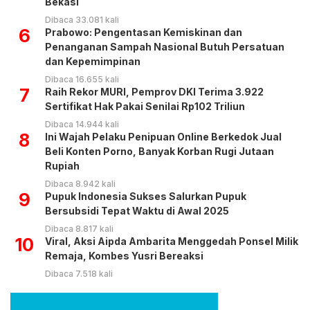
Bekasi
Dibaca 33.081 kali
6
Prabowo: Pengentasan Kemiskinan dan
Penanganan Sampah Nasional Butuh Persatuan
dan Kepemimpinan
Dibaca 16.655 kali
7
Raih Rekor MURI, Pemprov DKI Terima 3.922
Sertifikat Hak Pakai Senilai Rp102 Triliun
Dibaca 14.944 kali
8
Ini Wajah Pelaku Penipuan Online Berkedok Jual
Beli Konten Porno, Banyak Korban Rugi Jutaan
Rupiah
Dibaca 8.942 kali
9
Pupuk Indonesia Sukses Salurkan Pupuk
Bersubsidi Tepat Waktu di Awal 2025
Dibaca 8.817 kali
10
Viral, Aksi Aipda Ambarita Menggedah Ponsel Milik
Remaja, Kombes Yusri Bereaksi
Dibaca 7.518 kali