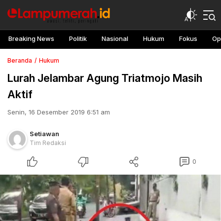
Breaking News
Politik
Nasional
Hukum
Fokus
Op
Beranda
Hukum
Lurah Jelambar Agung Triatmojo Masih
Aktif
Senin, 16 Desember 2019 6:51 am
Setiawan
Tim Redaksi
0