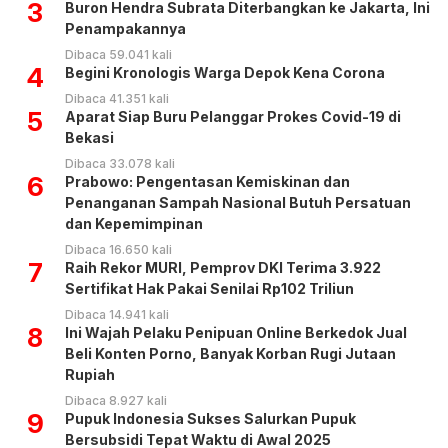
3
Buron Hendra Subrata Diterbangkan ke Jakarta, Ini
Penampakannya
Dibaca 59.041 kali
4
Begini Kronologis Warga Depok Kena Corona
Dibaca 41.351 kali
5
Aparat Siap Buru Pelanggar Prokes Covid-19 di
Bekasi
Dibaca 33.078 kali
6
Prabowo: Pengentasan Kemiskinan dan
Penanganan Sampah Nasional Butuh Persatuan
dan Kepemimpinan
Dibaca 16.650 kali
7
Raih Rekor MURI, Pemprov DKI Terima 3.922
Sertifikat Hak Pakai Senilai Rp102 Triliun
Dibaca 14.941 kali
8
Ini Wajah Pelaku Penipuan Online Berkedok Jual
Beli Konten Porno, Banyak Korban Rugi Jutaan
Rupiah
Dibaca 8.927 kali
9
Pupuk Indonesia Sukses Salurkan Pupuk
Bersubsidi Tepat Waktu di Awal 2025