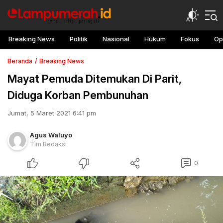
Breaking News
Politik
Nasional
Hukum
Fokus
Op
Beranda
Breaking News
Mayat Pemuda Ditemukan Di Parit,
Diduga Korban Pembunuhan
Jumat, 5 Maret 2021 6:41 pm
Agus Waluyo
Tim Redaksi
0