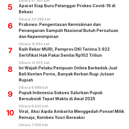
Dibaca 41.360 kali
5
Aparat Siap Buru Pelanggar Prokes Covid-19 di
Bekasi
Dibaca 33.088 kali
6
Prabowo: Pengentasan Kemiskinan dan
Penanganan Sampah Nasional Butuh Persatuan
dan Kepemimpinan
Dibaca 16.662 kali
7
Raih Rekor MURI, Pemprov DKI Terima 3.922
Sertifikat Hak Pakai Senilai Rp102 Triliun
Dibaca 14.955 kali
8
Ini Wajah Pelaku Penipuan Online Berkedok Jual
Beli Konten Porno, Banyak Korban Rugi Jutaan
Rupiah
Dibaca 8.988 kali
9
Pupuk Indonesia Sukses Salurkan Pupuk
Bersubsidi Tepat Waktu di Awal 2025
Dibaca 8.820 kali
10
Viral, Aksi Aipda Ambarita Menggedah Ponsel Milik
Remaja, Kombes Yusri Bereaksi
Dibaca 7.566 kali