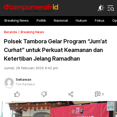
Breaking News
Politik
Nasional
Hukum
Fokus
Op
Beranda
Breaking News
Polsek Tambora Gelar Program “Jum’at
Curhat” untuk Perkuat Keamanan dan
Ketertiban Jelang Ramadhan
Jumat, 28 Februari 2025 6:42 pm
Setiawan
Tim Redaksi
0