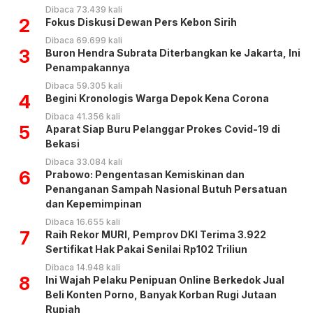
Dibaca 73.439 kali
2
Fokus Diskusi Dewan Pers Kebon Sirih
Dibaca 69.699 kali
3
Buron Hendra Subrata Diterbangkan ke Jakarta, Ini
Penampakannya
Dibaca 59.305 kali
4
Begini Kronologis Warga Depok Kena Corona
Dibaca 41.356 kali
5
Aparat Siap Buru Pelanggar Prokes Covid-19 di
Bekasi
Dibaca 33.084 kali
6
Prabowo: Pengentasan Kemiskinan dan
Penanganan Sampah Nasional Butuh Persatuan
dan Kepemimpinan
Dibaca 16.655 kali
7
Raih Rekor MURI, Pemprov DKI Terima 3.922
Sertifikat Hak Pakai Senilai Rp102 Triliun
Dibaca 14.948 kali
8
Ini Wajah Pelaku Penipuan Online Berkedok Jual
Beli Konten Porno, Banyak Korban Rugi Jutaan
Rupiah