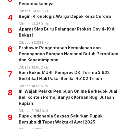
Penampakannya
Dibaca 59.636 kali
4
Begini Kronologis Warga Depok Kena Corona
Dibaca 41.360 kali
5
Aparat Siap Buru Pelanggar Prokes Covid-19 di
Bekasi
Dibaca 33.088 kali
6
Prabowo: Pengentasan Kemiskinan dan
Penanganan Sampah Nasional Butuh Persatuan
dan Kepemimpinan
Dibaca 16.662 kali
7
Raih Rekor MURI, Pemprov DKI Terima 3.922
Sertifikat Hak Pakai Senilai Rp102 Triliun
Dibaca 14.955 kali
8
Ini Wajah Pelaku Penipuan Online Berkedok Jual
Beli Konten Porno, Banyak Korban Rugi Jutaan
Rupiah
Dibaca 8.984 kali
9
Pupuk Indonesia Sukses Salurkan Pupuk
Bersubsidi Tepat Waktu di Awal 2025