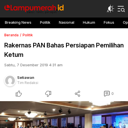
Breaking News
Politik
Nasional
Hukum
Fokus
Op
Beranda
Politik
Rakernas PAN Bahas Persiapan Pemilihan
Ketum
Sabtu, 7 Desember 2019 4:31 am
Setiawan
Tim Redaksi
0