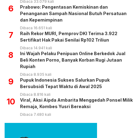
Dibaca 33.079 kali
6
Prabowo: Pengentasan Kemiskinan dan
Penanganan Sampah Nasional Butuh Persatuan
dan Kepemimpinan
Dibaca 16.651 kali
7
Raih Rekor MURI, Pemprov DKI Terima 3.922
Sertifikat Hak Pakai Senilai Rp102 Triliun
Dibaca 14.941 kali
8
Ini Wajah Pelaku Penipuan Online Berkedok Jual
Beli Konten Porno, Banyak Korban Rugi Jutaan
Rupiah
Dibaca 8.935 kali
9
Pupuk Indonesia Sukses Salurkan Pupuk
Bersubsidi Tepat Waktu di Awal 2025
Dibaca 8.816 kali
10
Viral, Aksi Aipda Ambarita Menggedah Ponsel Milik
Remaja, Kombes Yusri Bereaksi
Dibaca 7.480 kali