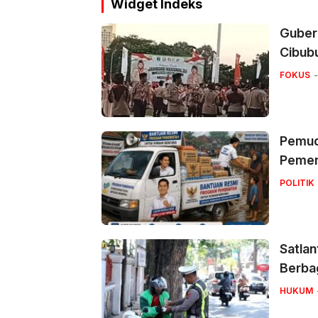
Widget Indeks
Guber
Cibub
FOKUS
Pemuda
Pemer
POLITIK
Satlan
Berbag
HUKUM