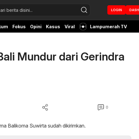
LOGIN
DAS
kum
Fokus
Opini
Kasus
Viral
Lampumerah TV
ali Mundur dari Gerindra
0
oma Balikoma Suwirta sudah dikirimkan.