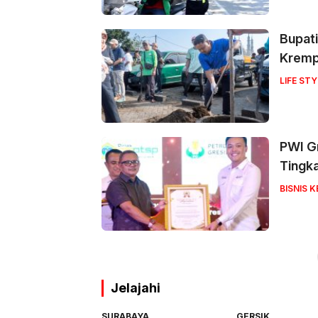
Bupati
Krem
LIFE STY
PWI Gr
Tingk
BISNIS 
Jelajahi
SURABAYA
GERSIK