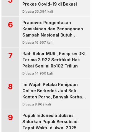
Prokes Covid-19 di Bekasi
Dibaca 33.084 kali
6
Prabowo: Pengentasan
Kemiskinan dan Penanganan
Sampah Nasional Butuh
Persatuan dan Kepemimpinan
Dibaca 16.657 kali
7
Raih Rekor MURI, Pemprov DKI
Terima 3.922 Sertifikat Hak
Pakai Senilai Rp102 Triliun
Dibaca 14.950 kali
8
Ini Wajah Pelaku Penipuan
Online Berkedok Jual Beli
Konten Porno, Banyak Korban
Rugi Jutaan Rupiah
Dibaca 8.962 kali
9
Pupuk Indonesia Sukses
Salurkan Pupuk Bersubsidi
Tepat Waktu di Awal 2025