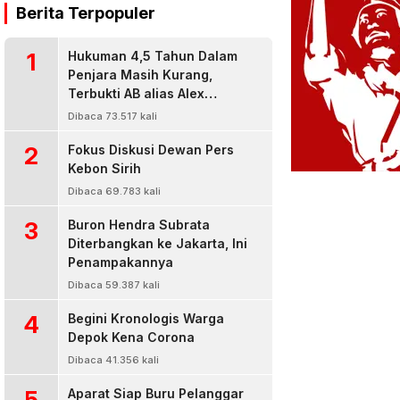
Berita Terpopuler
1
Hukuman 4,5 Tahun Dalam
Penjara Masih Kurang,
Terbukti AB alias Alex
Residivis Narkoba Kembali
Dibaca 73.517 kali
Diringkus Karena Bisnis Sabu
2
Fokus Diskusi Dewan Pers
Kebon Sirih
Dibaca 69.783 kali
3
Buron Hendra Subrata
Diterbangkan ke Jakarta, Ini
Penampakannya
Dibaca 59.387 kali
4
Begini Kronologis Warga
Depok Kena Corona
Dibaca 41.356 kali
5
Aparat Siap Buru Pelanggar