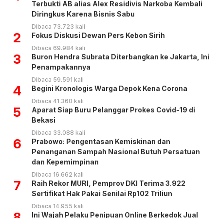
Terbukti AB alias Alex Residivis Narkoba Kembali
Diringkus Karena Bisnis Sabu
Dibaca 73.723 kali
2
Fokus Diskusi Dewan Pers Kebon Sirih
Dibaca 69.984 kali
3
Buron Hendra Subrata Diterbangkan ke Jakarta, Ini
Penampakannya
Dibaca 59.591 kali
4
Begini Kronologis Warga Depok Kena Corona
Dibaca 41.360 kali
5
Aparat Siap Buru Pelanggar Prokes Covid-19 di
Bekasi
Dibaca 33.088 kali
6
Prabowo: Pengentasan Kemiskinan dan
Penanganan Sampah Nasional Butuh Persatuan
dan Kepemimpinan
Dibaca 16.662 kali
7
Raih Rekor MURI, Pemprov DKI Terima 3.922
Sertifikat Hak Pakai Senilai Rp102 Triliun
Dibaca 14.955 kali
8
Ini Wajah Pelaku Penipuan Online Berkedok Jual