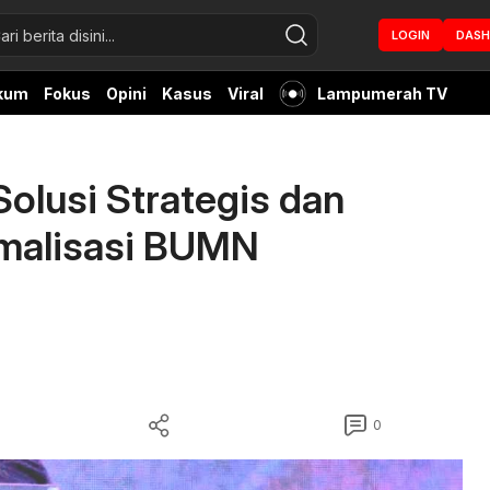
LOGIN
DAS
kum
Fokus
Opini
Kasus
Viral
Lampumerah TV
olusi Strategis dan
imalisasi BUMN
0