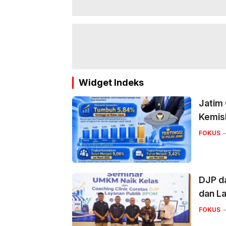
Widget Indeks
Jatim
Kemis
FOKUS
DJP d
dan La
FOKUS