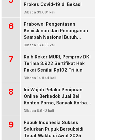
Prokes Covid-19 di Bekasi
Dibaca 33.081 kali
6
Prabowo: Pengentasan
Kemiskinan dan Penanganan
Sampah Nasional Butuh
Persatuan dan Kepemimpinan
Dibaca 16.655 kali
7
Raih Rekor MURI, Pemprov DKI
Terima 3.922 Sertifikat Hak
Pakai Senilai Rp102 Triliun
Dibaca 14.944 kali
8
Ini Wajah Pelaku Penipuan
Online Berkedok Jual Beli
Konten Porno, Banyak Korban
Rugi Jutaan Rupiah
Dibaca 8.942 kali
9
Pupuk Indonesia Sukses
Salurkan Pupuk Bersubsidi
Tepat Waktu di Awal 2025