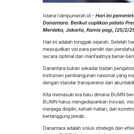
Istana l lampumerah.id –
Hari ini pemerin
Danantara. Berikut cuplikan pidato Pr
Merdeka, Jakarta, Kamis pagi, (25/2/25
Hari ini adalah tonggak sejarah. Setelah ha
mewujudkan visi para pendiri dan pendah
secara optimal dan manfaatnya benar-bena
Danantara bukan sekadar badan pengelola i
instrumen pembangunan nasional yang m
dengan standar transparansi dan akuntabili
Kita memasuki era baru dimana BUMN berope
BUMN harus mengedepankan inovasi, visi be
menjaga disiplin, kehati-hatian, dan komit
bertanggung jawab.
Danantara adalah solusi strategis dan ef