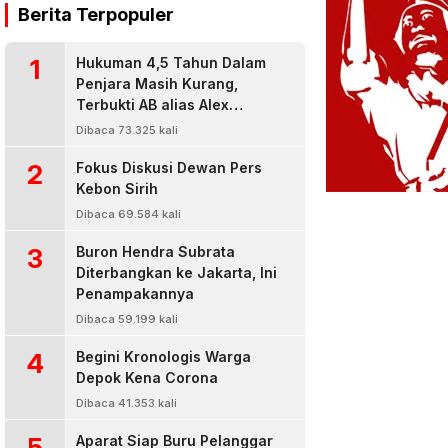
Berita Terpopuler
1
Hukuman 4,5 Tahun Dalam
Penjara Masih Kurang,
Terbukti AB alias Alex
Residivis Narkoba Kembali
Dibaca 73.325 kali
Diringkus Karena Bisnis Sabu
2
Fokus Diskusi Dewan Pers
Kebon Sirih
Dibaca 69.584 kali
3
Buron Hendra Subrata
Diterbangkan ke Jakarta, Ini
Penampakannya
Dibaca 59.199 kali
4
Begini Kronologis Warga
Depok Kena Corona
Dibaca 41.353 kali
5
Aparat Siap Buru Pelanggar