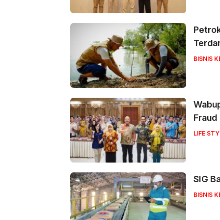
Petrok
Terda
BISNIS 
Wabup
Fraud
LIFE STY
SIG Ba
BISNIS 