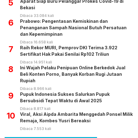
5
Aparat Siap Buru Pelanggar Prokes Covid-19 di
Bekasi
Dibaca 33.084 kali
6
Prabowo: Pengentasan Kemiskinan dan
Penanganan Sampah Nasional Butuh Persatuan
dan Kepemimpinan
Dibaca 16.658 kali
7
Raih Rekor MURI, Pemprov DKI Terima 3.922
Sertifikat Hak Pakai Senilai Rp102 Triliun
Dibaca 14.951 kali
8
Ini Wajah Pelaku Penipuan Online Berkedok Jual
Beli Konten Porno, Banyak Korban Rugi Jutaan
Rupiah
Dibaca 8.966 kali
9
Pupuk Indonesia Sukses Salurkan Pupuk
Bersubsidi Tepat Waktu di Awal 2025
Dibaca 8.817 kali
10
Viral, Aksi Aipda Ambarita Menggedah Ponsel Milik
Remaja, Kombes Yusri Bereaksi
Dibaca 7.553 kali