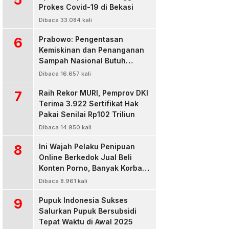
Prokes Covid-19 di Bekasi
Dibaca 33.084 kali
6
Prabowo: Pengentasan
Kemiskinan dan Penanganan
Sampah Nasional Butuh
Persatuan dan Kepemimpinan
Dibaca 16.657 kali
7
Raih Rekor MURI, Pemprov DKI
Terima 3.922 Sertifikat Hak
Pakai Senilai Rp102 Triliun
Dibaca 14.950 kali
8
Ini Wajah Pelaku Penipuan
Online Berkedok Jual Beli
Konten Porno, Banyak Korban
Rugi Jutaan Rupiah
Dibaca 8.961 kali
9
Pupuk Indonesia Sukses
Salurkan Pupuk Bersubsidi
Tepat Waktu di Awal 2025