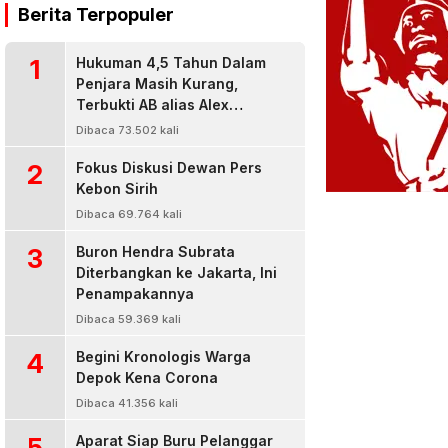
Berita Terpopuler
1
Hukuman 4,5 Tahun Dalam
Penjara Masih Kurang,
Terbukti AB alias Alex
Residivis Narkoba Kembali
Dibaca 73.502 kali
Diringkus Karena Bisnis Sabu
2
Fokus Diskusi Dewan Pers
Kebon Sirih
Dibaca 69.764 kali
3
Buron Hendra Subrata
Diterbangkan ke Jakarta, Ini
Penampakannya
Dibaca 59.369 kali
4
Begini Kronologis Warga
Depok Kena Corona
Dibaca 41.356 kali
5
Aparat Siap Buru Pelanggar