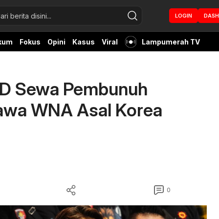
LOGIN
DAS
kum
Fokus
Opini
Kasus
Viral
Lampumerah TV
RD Sewa Pembunuh
yawa WNA Asal Korea
0