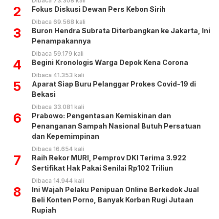
Dibaca 73.308 kali
2
Fokus Diskusi Dewan Pers Kebon Sirih
Dibaca 69.568 kali
3
Buron Hendra Subrata Diterbangkan ke Jakarta, Ini
Penampakannya
Dibaca 59.179 kali
4
Begini Kronologis Warga Depok Kena Corona
Dibaca 41.353 kali
5
Aparat Siap Buru Pelanggar Prokes Covid-19 di
Bekasi
Dibaca 33.081 kali
6
Prabowo: Pengentasan Kemiskinan dan
Penanganan Sampah Nasional Butuh Persatuan
dan Kepemimpinan
Dibaca 16.654 kali
7
Raih Rekor MURI, Pemprov DKI Terima 3.922
Sertifikat Hak Pakai Senilai Rp102 Triliun
Dibaca 14.944 kali
8
Ini Wajah Pelaku Penipuan Online Berkedok Jual
Beli Konten Porno, Banyak Korban Rugi Jutaan
Rupiah