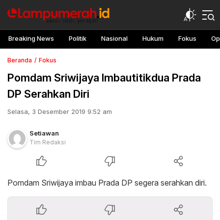
Breaking News
Politik
Nasional
Hukum
Fokus
Op
Beranda
Fokus
Pomdam Sriwijaya Imbautitikdua Prada
DP Serahkan Diri
Selasa, 3 Desember 2019 9:52 am
Setiawan
Tim Redaksi
Pomdam Sriwijaya imbau Prada DP segera serahkan diri.