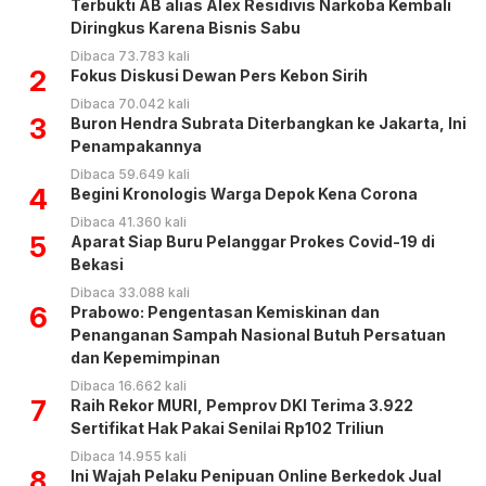
Terbukti AB alias Alex Residivis Narkoba Kembali
Diringkus Karena Bisnis Sabu
Dibaca 73.783 kali
2
Fokus Diskusi Dewan Pers Kebon Sirih
Dibaca 70.042 kali
3
Buron Hendra Subrata Diterbangkan ke Jakarta, Ini
Penampakannya
Dibaca 59.649 kali
4
Begini Kronologis Warga Depok Kena Corona
Dibaca 41.360 kali
5
Aparat Siap Buru Pelanggar Prokes Covid-19 di
Bekasi
Dibaca 33.088 kali
6
Prabowo: Pengentasan Kemiskinan dan
Penanganan Sampah Nasional Butuh Persatuan
dan Kepemimpinan
Dibaca 16.662 kali
7
Raih Rekor MURI, Pemprov DKI Terima 3.922
Sertifikat Hak Pakai Senilai Rp102 Triliun
Dibaca 14.955 kali
8
Ini Wajah Pelaku Penipuan Online Berkedok Jual