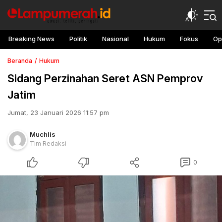
Breaking News
Politik
Nasional
Hukum
Fokus
Op
Beranda
Hukum
Sidang Perzinahan Seret ASN Pemprov
Jatim
Jumat, 23 Januari 2026 11:57 pm
Muchlis
Tim Redaksi
0