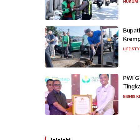
HUKUM
Bupati
Krem
LIFE STY
PWI Gr
Tingk
BISNIS 