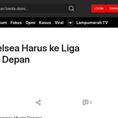
LOGIN
DAS
kum
Fokus
Opini
Kasus
Viral
Lampumerah TV
lsea Harus ke Liga
 Depan
0