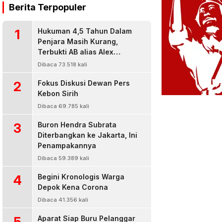
Berita Terpopuler
1
Hukuman 4,5 Tahun Dalam
Penjara Masih Kurang,
Terbukti AB alias Alex
Residivis Narkoba Kembali
Dibaca 73.518 kali
Diringkus Karena Bisnis Sabu
2
Fokus Diskusi Dewan Pers
Kebon Sirih
Dibaca 69.785 kali
3
Buron Hendra Subrata
Diterbangkan ke Jakarta, Ini
Penampakannya
Dibaca 59.389 kali
4
Begini Kronologis Warga
Depok Kena Corona
Dibaca 41.356 kali
5
Aparat Siap Buru Pelanggar