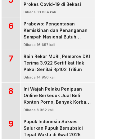
Prokes Covid-19 di Bekasi
Dibaca 33.084 kali
6
Prabowo: Pengentasan
Kemiskinan dan Penanganan
Sampah Nasional Butuh
Persatuan dan Kepemimpinan
Dibaca 16.657 kali
7
Raih Rekor MURI, Pemprov DKI
Terima 3.922 Sertifikat Hak
Pakai Senilai Rp102 Triliun
Dibaca 14.950 kali
8
Ini Wajah Pelaku Penipuan
Online Berkedok Jual Beli
Konten Porno, Banyak Korban
Rugi Jutaan Rupiah
Dibaca 8.962 kali
9
Pupuk Indonesia Sukses
Salurkan Pupuk Bersubsidi
Tepat Waktu di Awal 2025