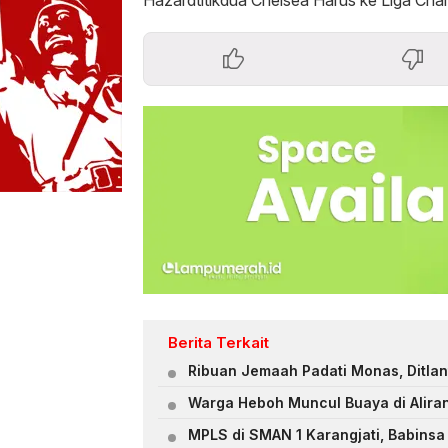
Hazardtitikdua Chelsea Harus ke Liga C
Berita Terkait
Ribuan Jemaah Padati Monas, Ditlan
Warga Heboh Muncul Buaya di Alira
MPLS di SMAN 1 Karangjati, Babinsa 