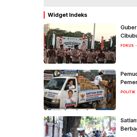
Widget Indeks
Guber
Cibub
FOKUS
Pemuda
Pemer
POLITIK
Satlan
Berbag