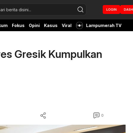
LOGIN
DAS
kum
Fokus
Opini
Kasus
Viral
Lampumerah TV
res Gresik Kumpulkan
0