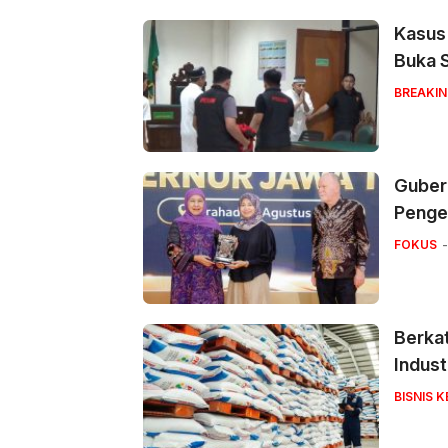
Kasus
Buka 
BREAKI
Gubern
Penge
FOKUS
Berka
Indust
BISNIS 