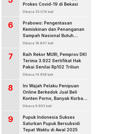
Prokes Covid-19 di Bekasi
Dibaca 33.074 kali
6
Prabowo: Pengentasan
Kemiskinan dan Penanganan
Sampah Nasional Butuh
Persatuan dan Kepemimpinan
Dibaca 16.647 kali
7
Raih Rekor MURI, Pemprov DKI
Terima 3.922 Sertifikat Hak
Pakai Senilai Rp102 Triliun
Dibaca 14.938 kali
8
Ini Wajah Pelaku Penipuan
Online Berkedok Jual Beli
Konten Porno, Banyak Korban
Rugi Jutaan Rupiah
Dibaca 8.903 kali
9
Pupuk Indonesia Sukses
Salurkan Pupuk Bersubsidi
Tepat Waktu di Awal 2025