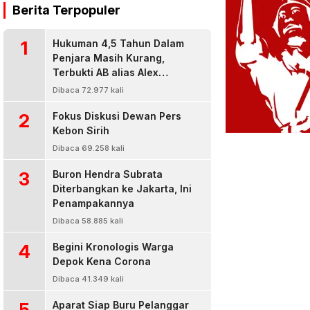
Berita Terpopuler
1
Hukuman 4,5 Tahun Dalam
Penjara Masih Kurang,
Terbukti AB alias Alex
Residivis Narkoba Kembali
Dibaca 72.977 kali
Diringkus Karena Bisnis Sabu
2
Fokus Diskusi Dewan Pers
Kebon Sirih
Dibaca 69.258 kali
3
Buron Hendra Subrata
Diterbangkan ke Jakarta, Ini
Penampakannya
Dibaca 58.885 kali
4
Begini Kronologis Warga
Depok Kena Corona
Dibaca 41.349 kali
5
Aparat Siap Buru Pelanggar