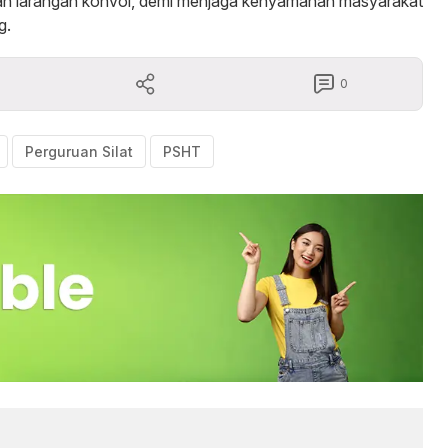
sikan larangan konvoi, demi menjaga kenyamanan masyarakat
g.
0
Perguruan Silat
PSHT