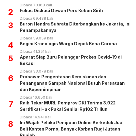
Dibaca 73.168 kali
2
Fokus Diskusi Dewan Pers Kebon Sirih
Dibaca 69.438 kali
3
Buron Hendra Subrata Diterbangkan ke Jakarta, Ini
Penampakannya
Dibaca 59.059 kali
4
Begini Kronologis Warga Depok Kena Corona
Dibaca 41.351 kali
5
Aparat Siap Buru Pelanggar Prokes Covid-19 di
Bekasi
Dibaca 33.078 kali
6
Prabowo: Pengentasan Kemiskinan dan
Penanganan Sampah Nasional Butuh Persatuan
dan Kepemimpinan
Dibaca 16.650 kali
7
Raih Rekor MURI, Pemprov DKI Terima 3.922
Sertifikat Hak Pakai Senilai Rp102 Triliun
Dibaca 14.941 kali
8
Ini Wajah Pelaku Penipuan Online Berkedok Jual
Beli Konten Porno, Banyak Korban Rugi Jutaan
Rupiah