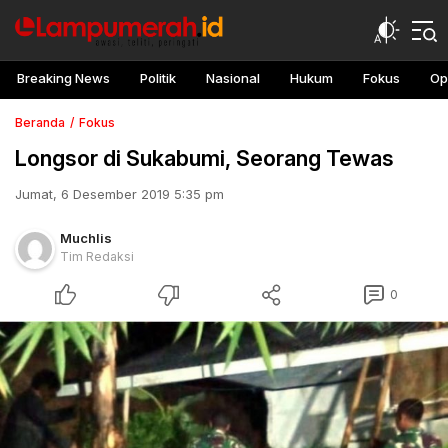
Breaking News
Politik
Nasional
Hukum
Fokus
Op
Beranda
Fokus
Longsor di Sukabumi, Seorang Tewas
Jumat, 6 Desember 2019 5:35 pm
Muchlis
Tim Redaksi
0