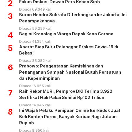
2
Fokus Diskusi Dewan Pers Kebon Sirih
Dibaca 69.649 kali
3
Buron Hendra Subrata Diterbangkan ke Jakarta, Ini
Penampakannya
Dibaca 59.259 kali
4
Begini Kronologis Warga Depok Kena Corona
Dibaca 41.354 kali
5
Aparat Siap Buru Pelanggar Prokes Covid-19 di
Bekasi
Dibaca 33.082 kali
6
Prabowo: Pengentasan Kemiskinan dan
Penanganan Sampah Nasional Butuh Persatuan
dan Kepemimpinan
Dibaca 16.655 kali
7
Raih Rekor MURI, Pemprov DKI Terima 3.922
Sertifikat Hak Pakai Senilai Rp102 Triliun
Dibaca 14.945 kali
8
Ini Wajah Pelaku Penipuan Online Berkedok Jual
Beli Konten Porno, Banyak Korban Rugi Jutaan
Rupiah
Dibaca 8.950 kali