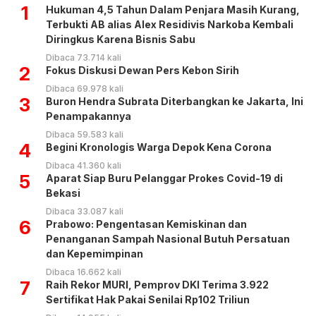
1
Hukuman 4,5 Tahun Dalam Penjara Masih Kurang,
Terbukti AB alias Alex Residivis Narkoba Kembali
Diringkus Karena Bisnis Sabu
Dibaca 73.714 kali
2
Fokus Diskusi Dewan Pers Kebon Sirih
Dibaca 69.978 kali
3
Buron Hendra Subrata Diterbangkan ke Jakarta, Ini
Penampakannya
Dibaca 59.583 kali
4
Begini Kronologis Warga Depok Kena Corona
Dibaca 41.360 kali
5
Aparat Siap Buru Pelanggar Prokes Covid-19 di
Bekasi
Dibaca 33.087 kali
6
Prabowo: Pengentasan Kemiskinan dan
Penanganan Sampah Nasional Butuh Persatuan
dan Kepemimpinan
Dibaca 16.662 kali
7
Raih Rekor MURI, Pemprov DKI Terima 3.922
Sertifikat Hak Pakai Senilai Rp102 Triliun