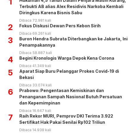
1
Hukuman 4,5 Tahun Dalam Penjara Masih Kurang,
Terbukti AB alias Alex Residivis Narkoba Kembali
Diringkus Karena Bisnis Sabu
Dibaca 72.981 kali
2
Fokus Diskusi Dewan Pers Kebon Sirih
Dibaca 69.261 kali
3
Buron Hendra Subrata Diterbangkan ke Jakarta, Ini
Penampakannya
Dibaca 58.887 kali
4
Begini Kronologis Warga Depok Kena Corona
Dibaca 41.349 kali
5
Aparat Siap Buru Pelanggar Prokes Covid-19 di
Bekasi
Dibaca 33.074 kali
6
Prabowo: Pengentasan Kemiskinan dan
Penanganan Sampah Nasional Butuh Persatuan
dan Kepemimpinan
Dibaca 16.647 kali
7
Raih Rekor MURI, Pemprov DKI Terima 3.922
Sertifikat Hak Pakai Senilai Rp102 Triliun
Dibaca 14.938 kali